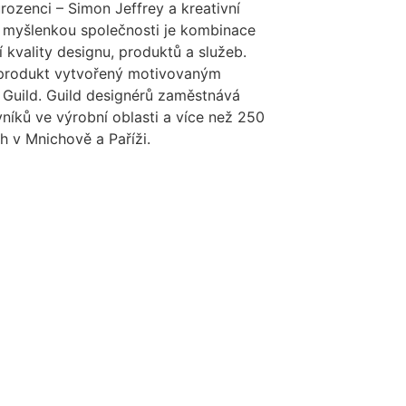
rozenci – Simon Jeffrey a kreativní
ní myšlenkou společnosti je kombinace
í kvality designu, produktů a služeb.
a produkt vytvořený motivovaným
a Guild. Guild designérů zaměstnává
vníků ve výrobní oblasti a více než 250
h v Mnichově a Paříži.