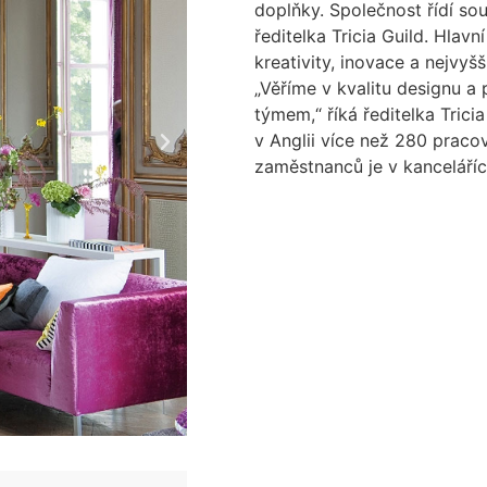
doplňky. Společnost řídí sou
ředitelka Tricia Guild. Hlav
kreativity, inovace a nejvyšš
„Věříme v kvalitu designu 
týmem,“ říká ředitelka Trici
v Anglii více než 280 praco
zaměstnanců je v kanceláříc