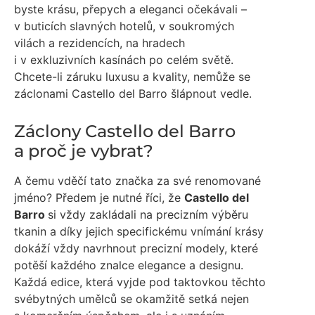
byste krásu, přepych a eleganci očekávali –
v buticích slavných hotelů, v soukromých
vilách a rezidencích, na hradech
i v exkluzivních kasínách po celém světě.
Chcete-li záruku luxusu a kvality, nemůže se
záclonami Castello del Barro šlápnout vedle.
Záclony Castello del Barro
a proč je vybrat?
A čemu vděčí tato značka za své renomované
jméno? Předem je nutné říci, že
Castello del
Barro
si vždy zakládali na precizním výběru
tkanin a díky jejich specifickému vnímání krásy
dokáží vždy navrhnout precizní modely, které
potěší každého znalce elegance a designu.
Každá edice, která vyjde pod taktovkou těchto
svébytných umělců se okamžitě setká nejen