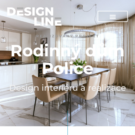
REALIZOVANÝ PROJEKT
Rodinný dům
Police
Design interiéru a realizace