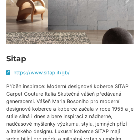
Sitap
https://www.sitap.it/gb/
Příběh inspirace: Moderní designové koberce SITAP
Carpet Couture Italia Skutečná vášeň předávaná
generacemi. Vášeň Maria Bosoniho pro moderní
designové koberce a koberce začala v roce 1955 a je
stále silná i dnes a bere inspiraci z nádherné,
nadčasové myšlenky výzkumu, stylu, jemných přízí
a italského designu. Luxusní koberce SITAP mají
srdce bijící pro módu a milostný vztah s uměním.