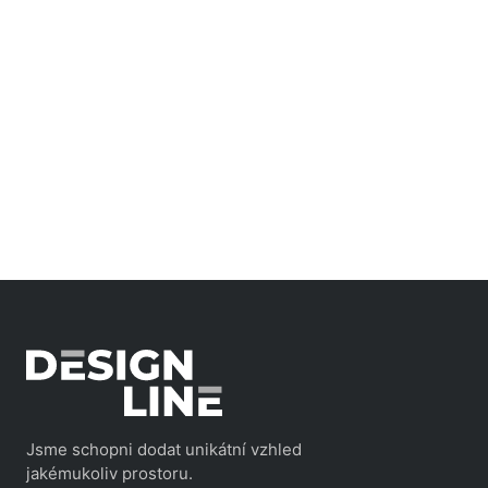
Jsme schopni dodat unikátní vzhled
jakémukoliv prostoru.