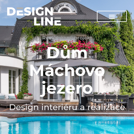
Realizovaný projekt
Dům
Máchovo
jezero
Design interiéru a realizace