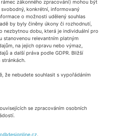
d rámec zákonného zpracování) mohou být
 svobodný, konkrétní, informovaný
informace o možnosti udělený souhlas
adě by byly činěny úkony či rozhodnutí,
 nezbytnou dobu, která je individuální pro
bu stanovenou relevantním platným
dajům, na jejich opravu nebo výmaz,
ajů a další práva podle GDPR. Bližší
 stránkách.
, že nebudete souhlasit s vypořádáním
ouvisejících se zpracováním osobních
ádostí.
fo@designline.cz
.