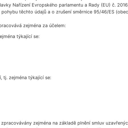
davky Nařízení Evropského parlamentu a Rady (EU) č. 201
m pohybu těchto údajů a o zrušení směrnice 95/46/ES (obec
zpracovává zejména za účelem:
ejména týkající se:
 tj. zejména týkající se:
 zpracovávány zejména na základě plnění smluv uzavřených