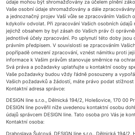
údaje mohou být shromažďovány za účelem plnění záko
Vaše osobní údaje shromažďovány a dále zpracovávány n
a jednoznačný projev Vaší vůle se zpracováním Vašich 
kdykoliv odvolat. Při zpracování Vašich osobních údajů
jejichž obsahem by byl zásah do Vašich práv či oprávně
jednotlivé účely zpracování. Po uplynutí této doby jso
právním předpisem. V souvislosti se zpracováním Vašic
popřípadě omezení zpracování, vznést námitku proti jeji
informace k Vašim právům stanovuje směrnice na ochra
Svá práva a požadavky uplatňujte u kontaktní osoby spe
Vaše požadavky budou vždy řádně posouzeny a vypořádá
Vašich požadavků a žádostí, máte právo podat stížnost
Kontaktní adresa správce:
DESIGN line s.r.o., Dělnická 194/2, Holešovice, 170 00 Pr
DESIGN line pověřil níže uvedenou kontaktní osobu doh
údajů správcem DESIGN line. Tato osoba pro Vás je kon
Kontaktní osoba:
Drahoslava Šulcová, DESIGN line s.r.o., Dělnická 194/2, 