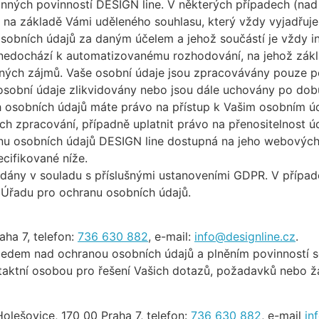
nných povinností DESIGN line. V některých případech (na
a základě Vámi uděleného souhlasu, který vždy vyjadřuje
osobních údajů za daným účelem a jehož součástí je vždy 
 nedochází k automatizovanému rozhodování, na jehož zákl
ných zájmů. Vaše osobní údaje jsou zpracovávány pouze po
u osobní údaje zlikvidovány nebo jsou dále uchovány po do
h osobních údajů máte právo na přístup k Vašim osobním ú
ch zpracování, případně uplatnit právo na přenositelnost úd
nu osobních údajů DESIGN line dostupná na jeho webových
cifikované níže.
ny v souladu s příslušnými ustanoveními GDPR. V případě
 Úřadu pro ochranu osobních údajů.
aha 7, telefon:
736 630 882
, e-mail:
info@designline.cz
.
ledem nad ochranou osobních údajů a plněním povinností s
taktní osobou pro řešení Vašich dotazů, požadavků nebo ž
Holešovice, 170 00 Praha 7, telefon:
736 630 882
, e-mail
in